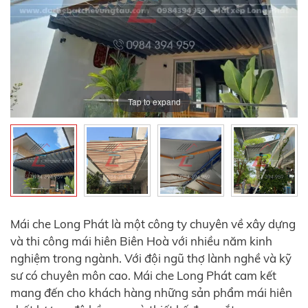
Tap to expand
Tap to expand
Tap to expand
Tap to expand
Tap to expand
Mái che Long Phát là một công ty chuyên về xây dựng
và thi công mái hiên Biên Hoà với nhiều năm kinh
nghiệm trong ngành. Với đội ngũ thợ lành nghề và kỹ
sư có chuyên môn cao. Mái che Long Phát cam kết
mang đến cho khách hàng những sản phẩm mái hiên