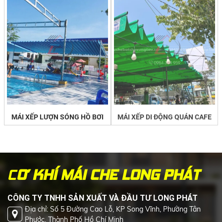
MÁI XẾP LƯỢN SÓNG HỒ BƠI
MÁI XẾP DI ĐỘNG QUÁN CAFE
C
Ơ KHÍ MÁI CHE LONG PHÁT
CÔNG TY TNHH SẢN XUẤT VÀ ĐẦU TƯ LONG PHÁT
Địa chỉ: Số 5 Đường Cao Lỗ, KP Song Vĩnh, Phường Tân
Phước, Thành Phố Hồ Chí Minh