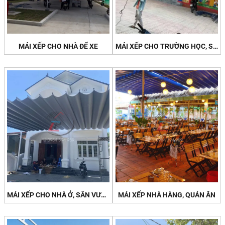
MÁI XẾP CHO NHÀ ĐỂ XE
MÁI XẾP CHO TRƯỜNG HỌC, SÂN CHƠI
MÁI XẾP CHO NHÀ Ở, SÂN VƯỜN
MÁI XẾP NHÀ HÀNG, QUÁN ĂN