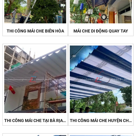
THI CÔNG MÁI CHE BIÊN HÒA
MÁI CHE DI ĐỘNG QUAY TAY
THI CÔNG MÁI CHE TẠI BÀ RỊA VŨNG TÀU
THI CÔNG MÁI CHE HUYỆN CHÂU ĐỨC