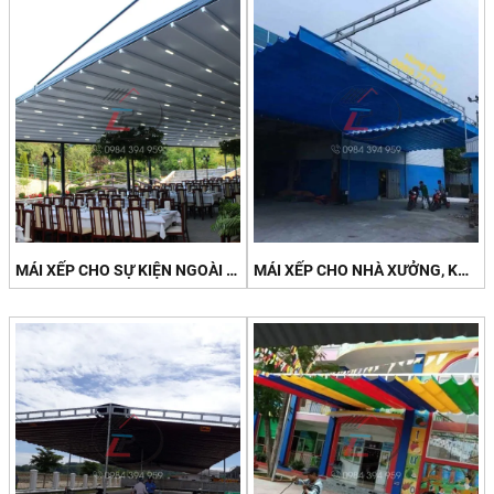
MÁI XẾP CHO SỰ KIỆN NGOÀI TRỜI
MÁI XẾP CHO NHÀ XƯỞNG, KHU CÔNG NGHIỆP