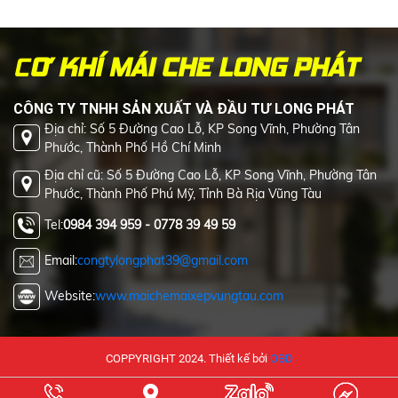
C
Ơ KHÍ MÁI CHE LONG PHÁT
CÔNG TY TNHH SẢN XUẤT VÀ ĐẦU TƯ LONG PHÁT
Địa chỉ: Số 5 Đường Cao Lỗ, KP Song Vĩnh, Phường Tân
Phước, Thành Phố Hồ Chí Minh
Địa chỉ cũ: Số 5 Đường Cao Lỗ, KP Song Vĩnh, Phường Tân
Phước, Thành Phố Phú Mỹ, Tỉnh Bà Rịa Vũng Tàu
Tel:
0984 394 959 - 0778 39 49 59
Email:
congtylongphat39@gmail.com
Website:
www.maichemaixepvungtau.com
COPPYRIGHT 2024. Thiết kế bởi
OBD