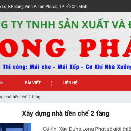
 Lỗ, KP Song Vĩnh,P. Tân Phước, TP. Hồ Chí Minh
M
BÀI VIẾT
LIÊN HỆ
g nhà tiền chế 2 tầng
Xây dựng nhà tiền chế 2 tầng
Cơ Khí Xây Dựng Long Phát sẽ giới thi