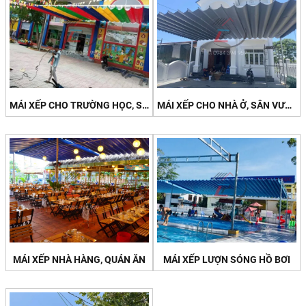
MÁI XẾP CHO TRƯỜNG HỌC, SÂN CHƠI
MÁI XẾP CHO NHÀ Ở, SÂN VƯỜN
MÁI XẾP NHÀ HÀNG, QUÁN ĂN
MÁI XẾP LƯỢN SÓNG HỒ BƠI