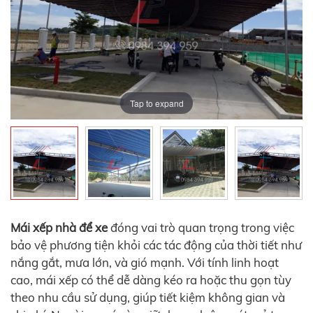
Tap to expand
Tap to expand
Tap to expand
Tap to expand
Tap to expand
Mái xếp nhà để xe
đóng vai trò quan trọng trong việc
bảo vệ phương tiện khỏi các tác động của thời tiết như
nắng gắt, mưa lớn, và gió mạnh. Với tính linh hoạt
cao, mái xếp có thể dễ dàng kéo ra hoặc thu gọn tùy
theo nhu cầu sử dụng, giúp tiết kiệm không gian và