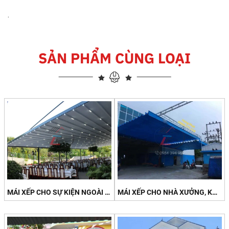
.
SẢN PHẨM CÙNG LOẠI
MÁI XẾP CHO SỰ KIỆN NGOÀI TRỜI
MÁI XẾP CHO NHÀ XƯỞNG, KHU CÔNG NGHIỆP