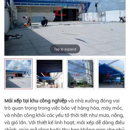
Tap to expand
Tap to expand
Tap to expand
Tap to expand
Tap to expand
Mái xếp tại khu công nghiệp
và nhà xưởng đóng vai
trò quan trọng trong việc bảo vệ hàng hóa, máy móc,
và nhân công khỏi các yếu tố thời tiết như mưa, nắng,
và gió lớn. Với thiết kế linh hoạt, mái xếp dễ dàng điều
chỉnh, giúp mở rộng hoặc thu hẹp không gian che phủ