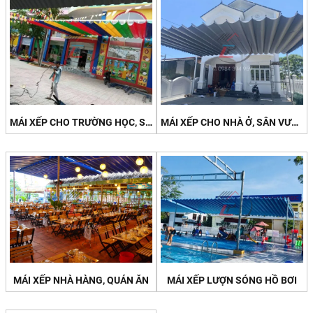
MÁI XẾP CHO TRƯỜNG HỌC, SÂN CHƠI
MÁI XẾP CHO NHÀ Ở, SÂN VƯỜN
MÁI XẾP NHÀ HÀNG, QUÁN ĂN
MÁI XẾP LƯỢN SÓNG HỒ BƠI