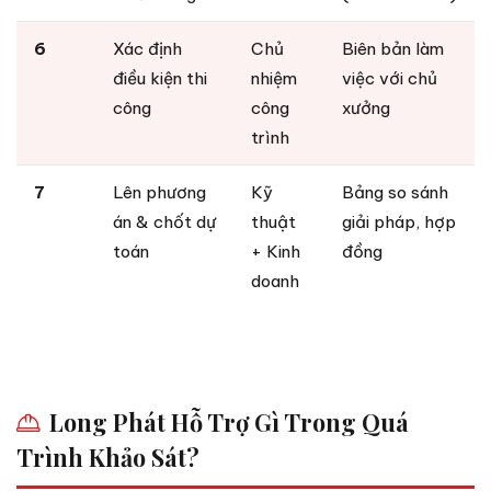
6
Xác định
Chủ
Biên bản làm
điều kiện thi
nhiệm
việc với chủ
công
công
xưởng
trình
7
Lên phương
Kỹ
Bảng so sánh
án & chốt dự
thuật
giải pháp, hợp
toán
+ Kinh
đồng
doanh
Long Phát Hỗ Trợ Gì Trong Quá
Trình Khảo Sát?