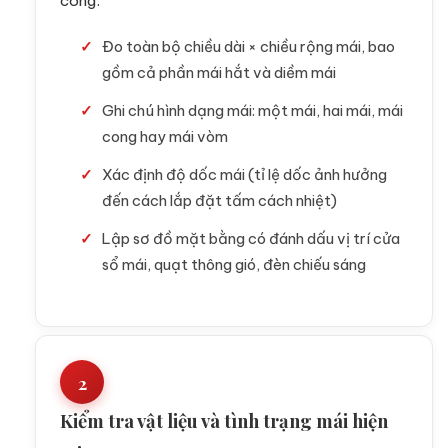
công.
Đo toàn bộ chiều dài × chiều rộng mái, bao
gồm cả phần mái hắt và diềm mái
Ghi chú hình dạng mái: một mái, hai mái, mái
cong hay mái vòm
Xác định độ dốc mái (tỉ lệ dốc ảnh hưởng
đến cách lắp đặt tấm cách nhiệt)
Lập sơ đồ mặt bằng có đánh dấu vị trí cửa
sổ mái, quạt thông gió, đèn chiếu sáng
2
Kiểm tra vật liệu và tình trạng mái hiện