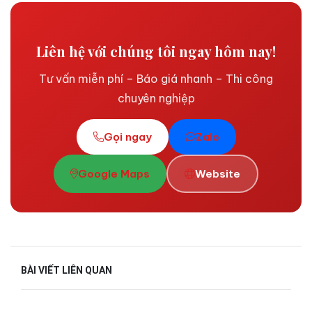
Liên hệ với chúng tôi ngay hôm nay!
Tư vấn miễn phí – Báo giá nhanh – Thi công
chuyên nghiệp
Gọi ngay
Zalo
Google Maps
Website
BÀI VIẾT LIÊN QUAN