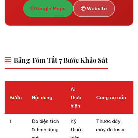
Google Maps
Website
Bảng Tóm Tắt 7 Bước Khảo Sát
Ai
Bước
Nội dung
thực
Công cụ cần
hiện
1
Đo diện tích
Kỹ
Thước dây,
& hình dạng
thuật
máy đo laser
mái
viên