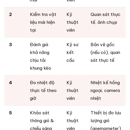
2
Kiểm tra vật
Kỹ
Quan sát thực
liệu mái hiện
thuật
tế, ảnh chụp
tại
viên
3
Đánh giá
Kỹ sư
Bản vẽ gốc
khả năng
kết
(nếu có), quan
chịu tải
cấu
sát thực tế
khung kèo
4
Đo nhiệt độ
Kỹ
Nhiệt kế hồng
thực tế theo
thuật
ngoại, camera
giờ
viên
nhiệt
5
Khảo sát
Kỹ
Thiết bị đo lưu
thông gió &
thuật
lượng gió
chiếu sáng
viên
(anemometer)