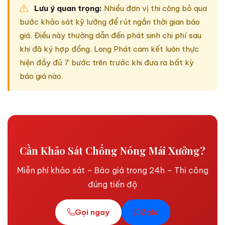
Lưu ý quan trọng:
Nhiều đơn vị thi công bỏ qua
bước khảo sát kỹ lưỡng để rút ngắn thời gian báo
giá. Điều này thường dẫn đến phát sinh chi phí sau
khi đã ký hợp đồng. Long Phát cam kết luôn thực
hiện đầy đủ 7 bước trên trước khi đưa ra bất kỳ
báo giá nào.
Cần Khảo Sát Chống Nóng Mái Xưởng?
Miễn phí khảo sát – Báo giá trong 24h – Thi công
đúng tiến độ
Gọi ngay
Zalo