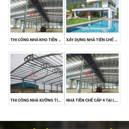
THI CÔNG NHÀ KHO TIỀN CHẾ TẠI ĐẤT ĐỎ - BẢO QUẢN HÀNG HÓA BỀN VỮNG 2026
XÂY DỰNG NHÀ TIỀN CHẾ NGHỈ DƯỠNG TẠI XUYÊN MỘC (HỒ TRÀM) - NHANH, ĐẸP, TIẾT KIỆM 2026
THI CÔNG NHÀ XƯỞNG TIỀN CHẾ TẠI KCN CÁI MÉP - TRỌN GÓI, ĐÚNG TIẾN ĐỘ 2026
NHÀ TIỀN CHẾ CẤP 4 TẠI LONG ĐIỀN - GIẢI PHÁP TIẾT KIỆM CHO GIA ĐÌNH 2026