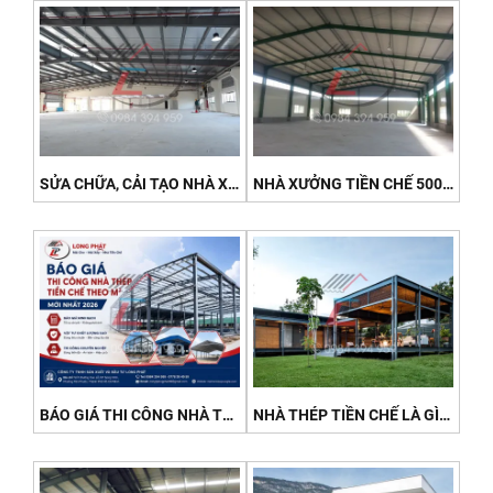
SỬA CHỮA, CẢI TẠO NHÀ XƯỞNG TIỀN CHẾ CŨ XUỐNG CẤP - NHANH, TRIỆT ĐỂ 2026
NHÀ XƯỞNG TIỀN CHẾ 500M² - 1000M²: CHI PHÍ VÀ THỜI GIAN THI CÔNG 2026
BÁO GIÁ THI CÔNG NHÀ THÉP TIỀN CHẾ THEO M² MỚI NHẤT 2026
NHÀ THÉP TIỀN CHẾ LÀ GÌ? CẤU TẠO, ƯU ĐIỂM VÀ ỨNG DỤNG PHỔ BIẾN 2026