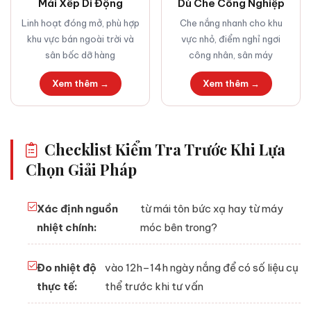
Mái Xếp Di Động
Dù Che Công Nghiệp
Linh hoạt đóng mở, phù hợp
Che nắng nhanh cho khu
khu vực bán ngoài trời và
vực nhỏ, điểm nghỉ ngơi
sân bốc dỡ hàng
công nhân, sân máy
Xem thêm →
Xem thêm →
Checklist Kiểm Tra Trước Khi Lựa
Chọn Giải Pháp
Xác định nguồn
từ mái tôn bức xạ hay từ máy
nhiệt chính:
móc bên trong?
Đo nhiệt độ
vào 12h–14h ngày nắng để có số liệu cụ
thực tế:
thể trước khi tư vấn