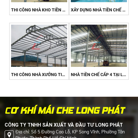
THI CÔNG NHÀ KHO TIỀN CHẾ TẠI ĐẤT ĐỎ - BẢO QUẢN HÀNG HÓA BỀN VỮNG 2026
XÂY DỰNG NHÀ TIỀN CHẾ NGHỈ DƯỠNG TẠI XUYÊN MỘC (HỒ TRÀM) - NHANH, ĐẸP, TIẾT KIỆM 2026
THI CÔNG NHÀ XƯỞNG TIỀN CHẾ TẠI KCN CÁI MÉP - TRỌN GÓI, ĐÚNG TIẾN ĐỘ 2026
NHÀ TIỀN CHẾ CẤP 4 TẠI LONG ĐIỀN - GIẢI PHÁP TIẾT KIỆM CHO GIA ĐÌNH 2026
C
Ơ KHÍ MÁI CHE LONG PHÁT
CÔNG TY TNHH SẢN XUẤT VÀ ĐẦU TƯ LONG PHÁT
Địa chỉ: Số 5 Đường Cao Lỗ, KP Song Vĩnh, Phường Tân