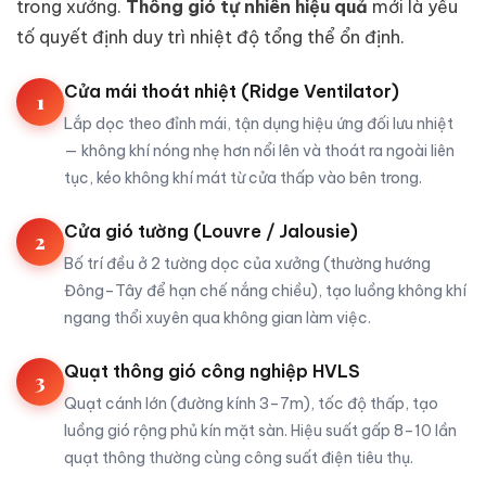
trong xưởng.
Thông gió tự nhiên hiệu quả
mới là yếu
tố quyết định duy trì nhiệt độ tổng thể ổn định.
Cửa mái thoát nhiệt (Ridge Ventilator)
1
Lắp dọc theo đỉnh mái, tận dụng hiệu ứng đối lưu nhiệt
— không khí nóng nhẹ hơn nổi lên và thoát ra ngoài liên
tục, kéo không khí mát từ cửa thấp vào bên trong.
Cửa gió tường (Louvre / Jalousie)
2
Bố trí đều ở 2 tường dọc của xưởng (thường hướng
Đông–Tây để hạn chế nắng chiều), tạo luồng không khí
ngang thổi xuyên qua không gian làm việc.
Quạt thông gió công nghiệp HVLS
3
Quạt cánh lớn (đường kính 3–7m), tốc độ thấp, tạo
luồng gió rộng phủ kín mặt sàn. Hiệu suất gấp 8–10 lần
quạt thông thường cùng công suất điện tiêu thụ.