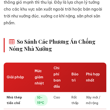
thông gió mạnh thì thu lại. Đây là lựa chọn lý tưởng
cho các khu vực sản xuất ngoài trời hoặc bán ngoài
trời như xưởng đúc, xưởng cơ khí nặng, sân phơi sản
phẩm.
So Sánh Các Phương Án Chống
Nóng Nhà Xưởng
Chi
Mức
phí
Bảo
Phù hợp
Giải pháp
giảm
ban
trì
nhất
nhiệt
đầu
Nhà thép
Cao
Rất
Xây mới /
10–
tiền chế
15°C
thấp
mở rộng