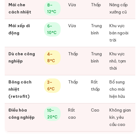
Mái che
Vừa
Thấp
Nâng cấp
8–
cách nhiệt
12°C
xưởng cũ
Mái xếp di
Vừa
Trung
Khu vực
6–
động
10°C
bình
bán ngoài
trời
Dù che công
Thấp
Trung
Khu vực
4–
nghiệp
8°C
bình
nhỏ, tạm
thời
Bông cách
Thấp
Rất
Bổ sung
3–
nhiệt
6°C
thấp
cho mái
(retrofit)
hiện hữu
Điều hòa
Rất
Cao
Không gian
10–
công nghiệp
20°C
cao
kín, yêu
cầu cao