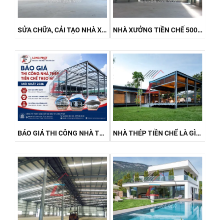
SỬA CHỮA, CẢI TẠO NHÀ XƯỞNG TIỀN CHẾ CŨ XUỐNG CẤP - NHANH, TRIỆT ĐỂ 2026
NHÀ XƯỞNG TIỀN CHẾ 500M² - 1000M²: CHI PHÍ VÀ THỜI GIAN THI CÔNG 2026
BÁO GIÁ THI CÔNG NHÀ THÉP TIỀN CHẾ THEO M² MỚI NHẤT 2026
NHÀ THÉP TIỀN CHẾ LÀ GÌ? CẤU TẠO, ƯU ĐIỂM VÀ ỨNG DỤNG PHỔ BIẾN 2026