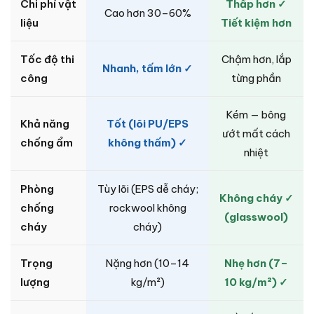
Chi phí vật
Thấp hơn ✓
Cao hơn 30–60%
liệu
Tiết kiệm hơn
Tốc độ thi
Chậm hơn, lắp
Nhanh, tấm lớn ✓
công
từng phần
Kém — bông
Khả năng
Tốt (lõi PU/EPS
ướt mất cách
chống ẩm
không thấm) ✓
nhiệt
Phòng
Tùy lõi (EPS dễ cháy;
Không cháy ✓
chống
rockwool không
(glasswool)
cháy
cháy)
Trọng
Nặng hơn (10–14
Nhẹ hơn (7–
lượng
kg/m²)
10 kg/m²) ✓