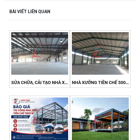
BÀI VIẾT LIÊN QUAN
SỬA CHỮA, CẢI TẠO NHÀ XƯỞNG TIỀN CHẾ CŨ XUỐNG CẤP - NHANH, TRIỆT ĐỂ 2026
NHÀ XƯỞNG TIỀN CHẾ 500M² - 1000M²: CHI PHÍ VÀ THỜI GIAN THI CÔNG 2026