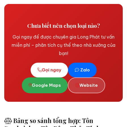
Chưa biết nên chọn loại nào?
Gọi ngay để được chuyên gia Long Phát tư vấn
miễn phí – phân tích cụ thể theo nhà xưởng của
bạn!
Gọi ngay
Zalo
Google Maps
Website
Bảng so sánh tổng hợp: Tôn