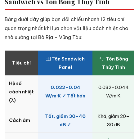
Sandwich vs Tôn Bông Thủy Tinh
Bảng dưới đây giúp bạn đối chiếu nhanh 12 tiêu chí
quan trọng nhất khi lựa chọn vật liệu cách nhiệt cho
nhà xưởng tại Bà Rịa – Vũng Tàu:
Tôn Sandwich
Tôn Bông
Tiêu chí
Panel
Thủy Tinh
Hệ số
0.022–0.04
0.032–0.044
cách nhiệt
W/m·K ✓ Tốt hơn
W/m·K
(λ)
Tốt, giảm 30–40
Khá, giảm 20–
Cách âm
dB ✓
30 dB