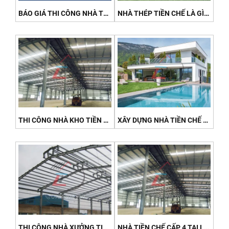
BÁO GIÁ THI CÔNG NHÀ THÉP TIỀN CHẾ THEO M² MỚI NHẤT 2026
NHÀ THÉP TIỀN CHẾ LÀ GÌ? CẤU TẠO, ƯU ĐIỂM VÀ ỨNG DỤNG PHỔ BIẾN 2026
THI CÔNG NHÀ KHO TIỀN CHẾ TẠI ĐẤT ĐỎ - BẢO QUẢN HÀNG HÓA BỀN VỮNG 2026
XÂY DỰNG NHÀ TIỀN CHẾ NGHỈ DƯỠNG TẠI XUYÊN MỘC (HỒ TRÀM) - NHANH, ĐẸP, TIẾT KIỆM 2026
THI CÔNG NHÀ XƯỞNG TIỀN CHẾ TẠI KCN CÁI MÉP - TRỌN GÓI, ĐÚNG TIẾN ĐỘ 2026
NHÀ TIỀN CHẾ CẤP 4 TẠI LONG ĐIỀN - GIẢI PHÁP TIẾT KIỆM CHO GIA ĐÌNH 2026