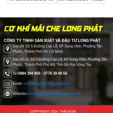
C
Ơ KHÍ MÁI CHE LONG PHÁT
CÔNG TY TNHH SẢN XUẤT VÀ ĐẦU TƯ LONG PHÁT
Địa chỉ: Số 5 Đường Cao Lỗ, KP Song Vĩnh, Phường Tân
Phước, Thành Phố Hồ Chí Minh
Địa chỉ cũ: Số 5 Đường Cao Lỗ, KP Song Vĩnh, Phường Tân
Phước, Thành Phố Phú Mỹ, Tỉnh Bà Rịa Vũng Tàu
Tel:
0984 394 959 - 0778 39 49 59
Email:
congtylongphat39@gmail.com
Website:
www.maichemaixepvungtau.com
COPPYRIGHT 2024. Thiết kế bởi
OBD