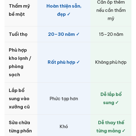
Cần ốp thêm
Thẩm mỹ
Hoàn thiện sẵn,
nếu cần thẩm
bề mặt
đẹp ✓
mỹ
Tuổi thọ
20–30 năm ✓
15–20 năm
Phù hợp
kho lạnh /
Rất phù hợp ✓
Không phù hợp
phòng
sạch
Lắp bổ
Dễ lắp bổ
sung vào
Phức tạp hơn
sung ✓
xưởng cũ
Sửa chữa
Dễ thay thế
Khó
từng phần
từng mảng ✓