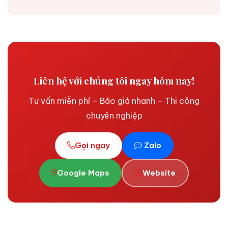
Liên hệ với chúng tôi ngay hôm nay!
Tư vấn miễn phí – Báo giá nhanh – Thi công
chuyên nghiệp
Gọi ngay
Zalo
Google Maps
Website